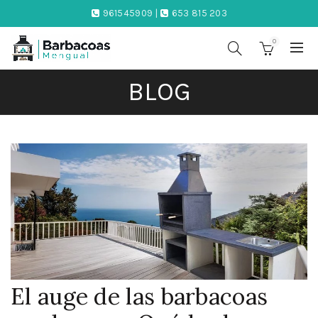
961545909 |
653 815 203
0
BLOG
El auge de las barbacoas