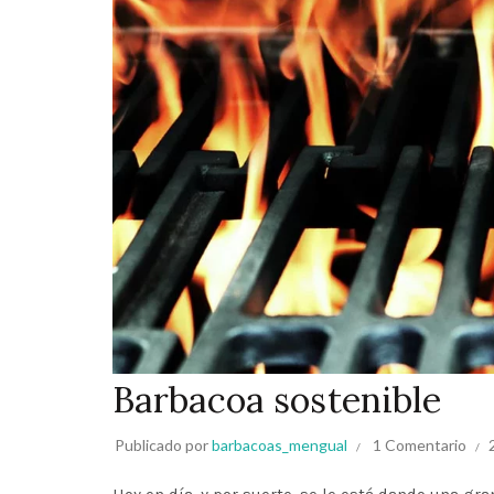
Barbacoa sostenible
Publicado por
barbacoas_mengual
1 Comentario
Hoy en día, y por suerte, se le está dando una gra