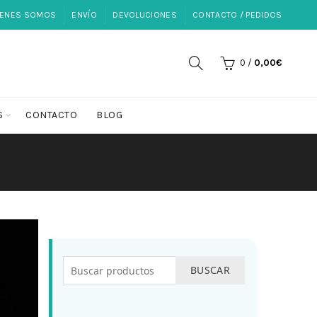
IENES SOMOS
ENVÍO
DEVOLUCIONES
CONTACTO / PEDIDOS
0
/
0,00
€
S
CONTACTO
BLOG
BUSCAR