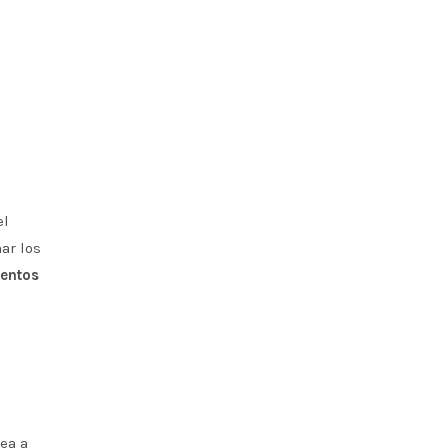
el
ar los
mentos
ea a