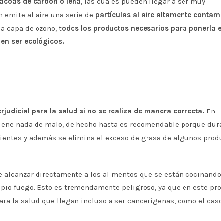
acoas de carbón o leña
, las cuales pueden llegar a ser muy
n emite al aire una serie de
partículas al aire altamente contam
a capa de ozono, t
odos los productos necesarios para ponerla 
den ser ecológicos.
rjudicial para la salud si no se realiza de manera correcta.
En
o tiene nada de malo, de hecho hasta es recomendable porque dur
ientes y además se elimina el exceso de grasa de algunos prod
alcanzar directamente a los alimentos que se están cocinando
ropio fuego. Esto es tremendamente peligroso, ya que en este pr
a la salud que llegan incluso a ser cancerígenas, como el caso