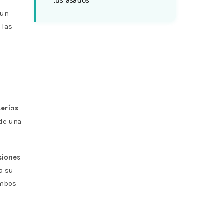
tus asados
 un
 las
erías
de una
siones
a su
ambos