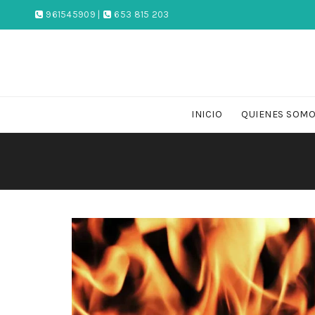
961545909 |
653 815 203
INICIO
QUIENES SOM