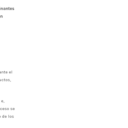
inantes
en
ante el
uctos,
 e,
oceso se
 de los