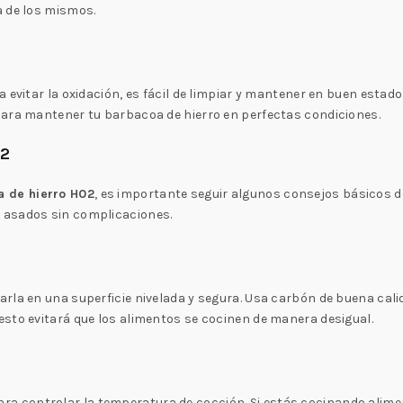
a de los mismos.
 evitar la oxidación, es fácil de limpiar y mantener en buen estad
para mantener tu barbacoa de hierro en perfectas condiciones.
02
a de hierro H02
, es importante seguir algunos consejos básicos 
 asados sin complicaciones.
rla en una superficie nivelada y segura. Usa carbón de buena cali
sto evitará que los alimentos se cocinen de manera desigual.
la para controlar la temperatura de cocción. Si estás cocinando al