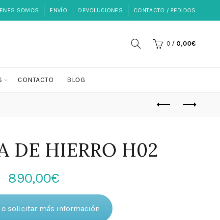
IENES SOMOS
ENVÍO
DEVOLUCIONES
CONTACTO / PEDIDOS
0
/
0,00
€
S
CONTACTO
BLOG
 DE HIERRO H02
890,00
€
o solicitar más información