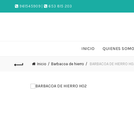
961545909 |
653 815 203
INICIO
QUIENES SOM
Inicio
Barbacoa de hierro
BARBACOA DE HIERRO H0