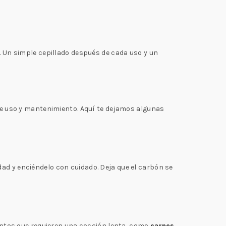
o. Un simple cepillado después de cada uso y un
de uso y mantenimiento. Aquí te dejamos algunas
dad y enciéndelo con cuidado. Deja que el carbón se
imentos que requieren una cocción lenta, como
carnes