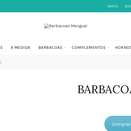
INICIO
QU
OS
A MEDIDA
BARBACOAS
COMPLEMENTOS
HORNO
2
BARBACOA
Comprar 