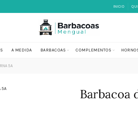
INICIO
QU
OS
A MEDIDA
BARBACOAS
COMPLEMENTOS
HORNO
RNA 5A
Barbacoa