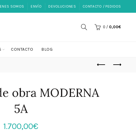
IENES SOMOS
ENVÍO
DEVOLUCIONES
CONTACTO / PEDIDOS
0
/
0,00
€
S
CONTACTO
BLOG
 de obra MODERNA
5A
1.700,00
€