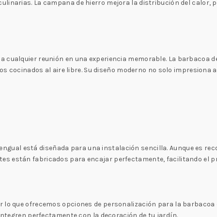
linarias. La campana de hierro mejora la distribución del calor,
a cualquier reunión en una experiencia memorable. La barbacoa d
llos cocinados al aire libre. Su diseño moderno no solo impresiona
ual está diseñada para una instalación sencilla. Aunque es rec
s están fabricados para encajar perfectamente, facilitando el pr
r lo que ofrecemos opciones de personalización para la barbacoa 
 integren perfectamente con la decoración de tu jardín.