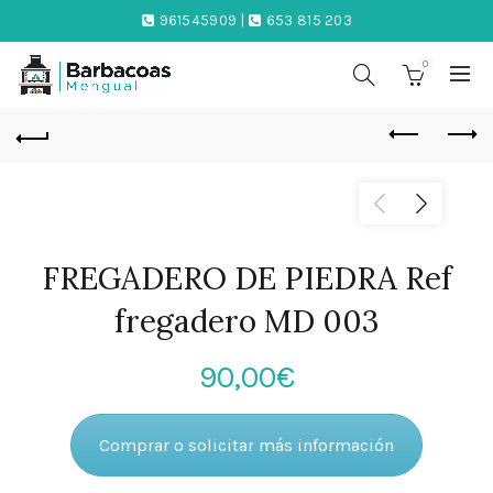
961545909 |
653 815 203
0
FREGADERO DE PIEDRA Ref
fregadero MD 003
90,00
€
Comprar o solicitar más información