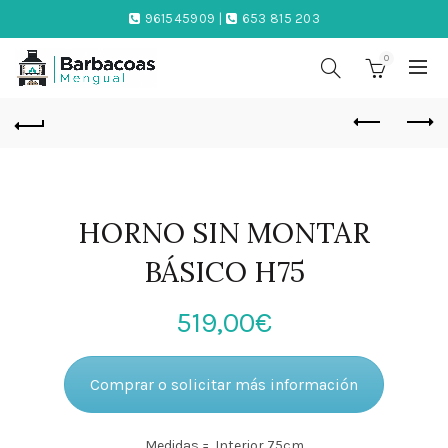
961545909 |
653 815 203
0
HORNO SIN MONTAR
BÁSICO H75
519,00
€
Comprar o solicitar más información
Medidas = Interior 75cm