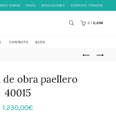
IENES SOMOS
ENVÍO
DEVOLUCIONES
CONTACTO / PEDIDOS
0
/
0,00
€
S
CONTACTO
BLOG
 de obra paellero
40015
1.230,00
€