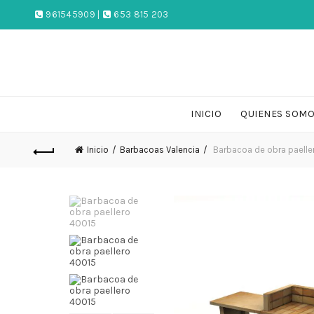
961545909 |
653 815 203
INICIO
QUIENES SOM
Inicio
Barbacoas Valencia
Barbacoa de obra paelle