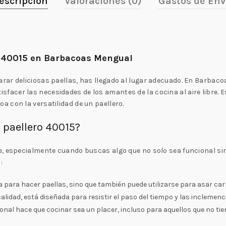
escripción
Valoraciones (0)
Gastos de Env
o 40015 en Barbacoas Mengual
rar deliciosas paellas, has llegado al lugar adecuado. En Barbac
sfacer las necesidades de los amantes de la cocina al aire libre. E
 con la versatilidad de un paellero.
a paellero 40015?
e, especialmente cuando buscas algo que no solo sea funcional s
:
a para hacer paellas, sino que también puede utilizarse para asar c
alidad, está diseñada para resistir el paso del tiempo y las inclemenci
ional hace que cocinar sea un placer, incluso para aquellos que no ti