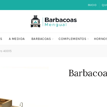
INICIO
QU
OS
A MEDIDA
BARBACOAS
COMPLEMENTOS
HORNO
ro 40015
Barbacoa