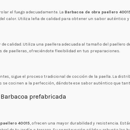
trolar el fuego adecuadamente. La
Barbacoa de obra paellero 4001
l calor. Utiliza leña de calidad para obtener un sabor auténtico y 
 de calidad. Utiliza una paellera adecuada al tamaño del paellero 
de paelleras, ofreciéndote flexibilidad en tus preparaciones.
tes, sigue el proceso tradicional de cocción de la paella. La distr
s se cocinen a la perfección, dándote ese sabor auténtico que tan
 Barbacoa prefabricada
paellero 40015
, ofrecen una mayor durabilidad y resistencia. E
ntral de tu jardín o terraza. Su construcción sólida y robusta las 