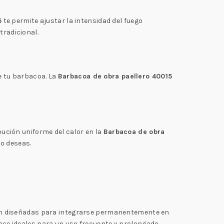
5
te permite ajustar la intensidad del fuego
tradicional.
de tu barbacoa. La
Barbacoa de obra paellero 40015
ibución uniforme del calor en la
Barbacoa de obra
to deseas.
stán diseñadas para integrarse permanentemente en
hace ideales para un uso frecuente y prolongado.