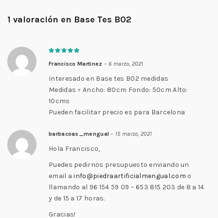
1 valoración en
Base Tes B02
Francisco Martinez
–
6 marzo, 2021
Interesado en Base tes B02 medidas
Medidas = Ancho: 80cm Fondo: 50cm Alto:
10cms
Pueden facilitar precio es para Barcelona
barbacoas_mengual
–
15 marzo, 2021
Hola Francisco,
Puedes pedirnos presupuesto enviando un
email a
info@piedraartificialmengual.com
o
llamando al 96 154 59 09 – 653 815 203 de 8 a 14
y de 15 a 17 horas.
Gracias!