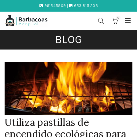
961545909 |
653 815 203
0
BLOG
Utiliza pastillas de
encendido ecológicas para