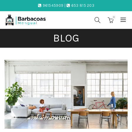
961545909 |
653 815 203
0
BLOG